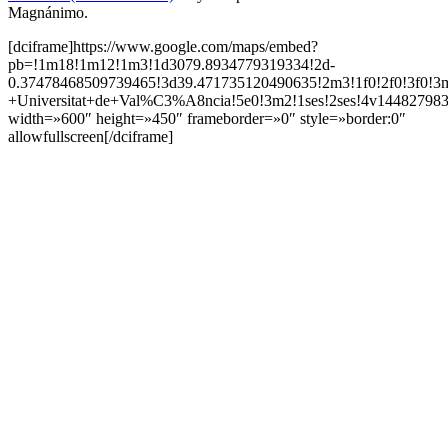
Magnánimo.
[dciframe]https://www.google.com/maps/embed?
pb=!1m18!1m12!1m3!1d3079.8934779319334!2d-
0.37478468509739465!3d39.471735120490635!2m3!1f0!2f0!3f0!3
+Universitat+de+Val%C3%A8ncia!5e0!3m2!1ses!2ses!4v14482798
width=»600″ height=»450″ frameborder=»0″ style=»border:0″
allowfullscreen[/dciframe]